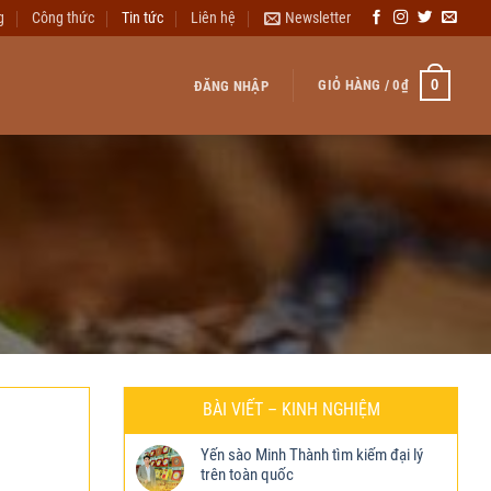
g
Công thức
Tin tức
Liên hệ
Newsletter
0
GIỎ HÀNG /
0
₫
ĐĂNG NHẬP
BÀI VIẾT – KINH NGHIỆM
Yến sào Minh Thành tìm kiếm đại lý
trên toàn quốc