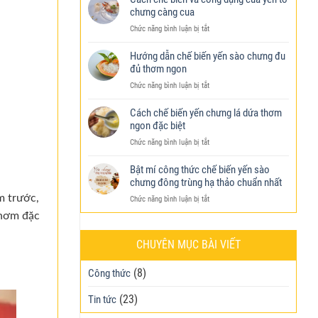
để
yến
chưng càng cua
Thành
tốt
sào
được
cho
ở
Chức năng bình luận bị tắt
tốt
khách
cả
Cách
nhất
hàng
mẹ
chế
Hướng dẫn chế biến yến sào chưng đu
hiện
ưa
và
biến
đủ thơm ngon
nay
chuộng
bé?
và
–
ở
Chức năng bình luận bị tắt
công
Cách
Hướng
dụng
phân
dẫn
Cách chế biến yến chưng lá dứa thơm
của
loại
chế
ngon đặc biệt
yến
yến
biến
tổ
sào
ở
Chức năng bình luận bị tắt
yến
chưng
Cách
sào
càng
chế
Bật mí công thức chế biến yến sào
chưng
cua
biến
chưng đông trùng hạ thảo chuẩn nhất
đu
yến
đủ
m trước,
ở
Chức năng bình luận bị tắt
chưng
thơm
Bật
lá
thơm đặc
ngon
mí
dứa
công
thơm
CHUYÊN MỤC BÀI VIẾT
thức
ngon
chế
đặc
(8)
biến
Công thức
biệt
yến
sào
(23)
Tin tức
chưng