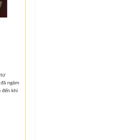
 từ
n đã ngâm
 đến khi