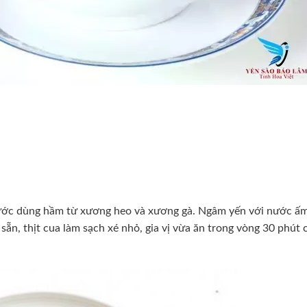
Nước dùng hầm từ xương heo và xương gà. Ngâm yến với nước ấm
sẵn, thịt cua làm sạch xé nhỏ, gia vị vừa ăn trong vòng 30 phút