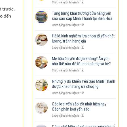
ở
Chức năng bình luận bị tắt
Yến
m trước,
sào
Tưng bừng khai trương cửa hàng yến
ho đến
Minh
sào cao cấp Minh Thành tại Biên Hoà
Thành
ở
Chức năng bình luận bị tắt
tìm
Tưng
kiếm
bừng
Hé lộ kinh nghiệm lựa chọn tổ yến chất
đại
khai
lượng, tránh hàng giả
lý
trương
trên
ở
Chức năng bình luận bị tắt
cửa
toàn
Hé
hàng
quốc
lộ
Mẹ bầu ăn yến được không? Ăn yến
yến
kinh
như thế nào để tốt cho cả mẹ và bé?
sào
nghiệm
cao
ở
Chức năng bình luận bị tắt
lựa
cấp
Mẹ
chọn
Minh
bầu
Những lý do khiến Yến Sào Minh Thành
tổ
Thành
ăn
được khách hàng ưa chuộng
yến
tại
yến
chất
Biên
ở
Chức năng bình luận bị tắt
được
lượng,
Hoà
Những
không?
tránh
lý
Các loại yến sào tốt nhất hiện nay –
Ăn
hàng
do
Cách phân loại yến sào
yến
giả
khiến
như
ở
Chức năng bình luận bị tắt
Yến
thế
Các
Sào
nào
loại
Cách chế biến và công dụng của yến tổ
Minh