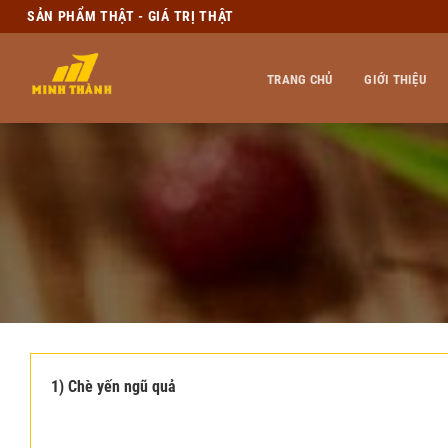
Skip
SẢN PHẨM THẬT - GIÁ TRỊ THẬT
to
content
TRANG CHỦ
GIỚI THIỆU
1) Chè yến ngũ quả