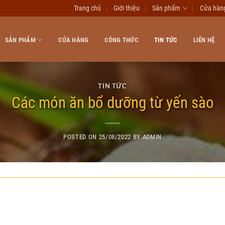
Trang chủ
Giới thiệu
Sản phẩm
Cửa hàn
SẢN PHẨM
CỬA HÀNG
CÔNG THỨC
TIN TỨC
LIÊN HỆ
TIN TỨC
Các món ăn bổ dưỡng từ yến sào
POSTED ON
25/08/2022
BY
ADMIN