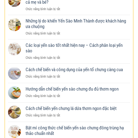
cả mẹ và bé?
nghiệm
cao
ở
Chức năng bình luận bị tắt
lựa
cấp
Mẹ
chọn
Minh
bầu
tổ
Thành
Những lý do khiến Yến Sào Minh Thành được khách hàng
ăn
yến
tại
ưa chuộng
yến
chất
Biên
ở
Chức năng bình luận bị tắt
được
lượng,
Hoà
Những
không?
tránh
lý
Ăn
hàng
Các loại yến sào tốt nhất hiện nay – Cách phân loại yến
do
yến
giả
sào
khiến
như
ở
Chức năng bình luận bị tắt
Yến
thế
Các
Sào
nào
loại
Minh
để
Cách chế biến và công dụng của yến tổ chưng càng cua
yến
Thành
tốt
ở
Chức năng bình luận bị tắt
sào
được
cho
Cách
tốt
khách
cả
chế
nhất
hàng
mẹ
Hướng dẫn chế biến yến sào chưng đu đủ thơm ngon
biến
hiện
ưa
và
ở
Chức năng bình luận bị tắt
và
nay
chuộng
bé?
Hướng
công
–
dẫn
dụng
Cách
Cách chế biến yến chưng lá dứa thơm ngon đặc biệt
chế
của
phân
ở
Chức năng bình luận bị tắt
biến
yến
loại
Cách
yến
tổ
yến
chế
sào
chưng
sào
Bật mí công thức chế biến yến sào chưng đông trùng hạ
biến
chưng
càng
thảo chuẩn nhất
yến
đu
cua