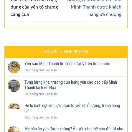
dụng của yến tổ chưng
Minh Thành được khách
càng cua
hàng ưa chuộng
BÀI VIẾT – KINH NGHIỆM
Yến sào Minh Thành tìm kiếm đại lý trên toàn quốc
ở
Chức năng bình luận bị tắt
Yến
sào
Tưng bừng khai trương cửa hàng yến sào cao cấp Minh
Minh
Thành tại Biên Hoà
Thành
tìm
ở
Chức năng bình luận bị tắt
kiếm
Tưng
đại
bừng
Hé lộ kinh nghiệm lựa chọn tổ yến chất lượng, tránh hàng
lý
khai
giả
trên
trương
toàn
ở
Chức năng bình luận bị tắt
cửa
quốc
Hé
hàng
lộ
yến
Mẹ bầu ăn yến được không? Ăn yến như thế nào để tốt cho
kinh
sào