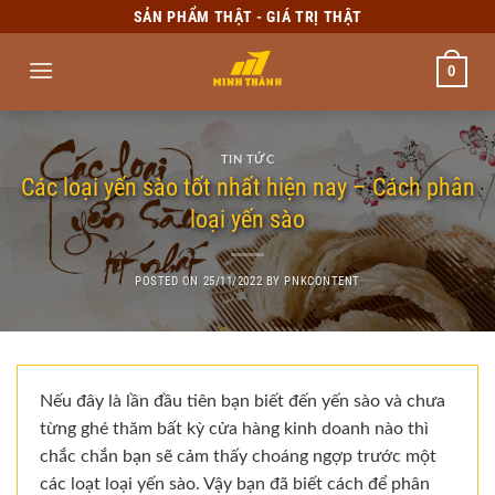
Skip
SẢN PHẨM THẬT - GIÁ TRỊ THẬT
to
content
0
TIN TỨC
Các loại yến sào tốt nhất hiện nay – Cách phân
loại yến sào
POSTED ON
25/11/2022
BY
PNKCONTENT
Nếu đây là lần đầu tiên bạn biết đến yến sào và chưa
từng ghé thăm bất kỳ cửa hàng kinh doanh nào thì
chắc chắn bạn sẽ cảm thấy choáng ngợp trước một
các loạt loại yến sào. Vậy bạn đã biết cách để phân