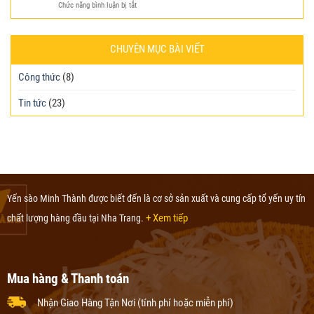
chưng
đủ
ở
Chức năng bình luận bị tắt
lá
thơm
Bật
dứa
ngon
mí
thơm
công
CHUYÊN MỤC BÀI VIẾT
ngon
thức
đặc
chế
biệt
biến
Công thức
(8)
yến
sào
Tin tức
(23)
chưng
đông
trùng
hạ
thảo
chuẩn
nhất
Yến sào Minh Thành được biết đến là cơ sở sản xuất và cung cấp tổ yến uy tín
+ Xem tiếp
chất lượng hàng đầu tại Nha Trang.
Mua hàng & Thanh toán
Nhận Giao Hàng Tận Nơi (tính phí hoặc miễn phí)